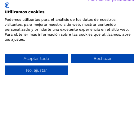
Utilizamos cookies
Podemos utilizarlas para el análisis de los datos de nuestros
visitantes, para mejorar nuestro sitio web, mostrar contenido
personalizado y brindarle una excelente experiencia en el sitio web.
Para obtener más información sobre las cookies que utilizamos, abre
los ajustes.
Portal de búsqueda de títulos de Formación
profesional
Aceptar todo
Rechazar
CONTACTO
No, ajustar
contacto@encuentratufp.com
(+34) 616 30 42 11