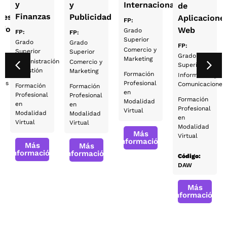
y
y
Internacional
de
Finanzas
nes
Publicidad
Aplicacione
FP:
taforma
Web
Grado
FP:
FP:
Superior
Grado
Grado
FP:
Comercio y
Superior
Superior
Grado
Marketing
Administración
Comercio y
Superior
y Gestión
Marketing
y
Formación
Informática y
nes
Profesional
Comunicaciones
Formación
Formación
en
Profesional
Profesional
Formación
Modalidad
en
en
Profesional
Virtual
Modalidad
Modalidad
en
Virtual
Virtual
Modalidad
Más
Virtual
información
Más
Más
información
información
Código:
DAW
Más
información