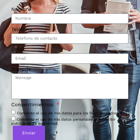
Nombre
Teléfono
Email
Mensaje
Consentimientos:
Consiento el uso de mis datos para los fines indicados en la
Consiento el uso de mis datos personales para recibir
publicidad de su entidad.
Enviar