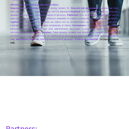
Información básica sobre protección de datos:
Responsable del tratamiento:
Orior Training Centers Sl..
Dirección del responsable:
Avenida Can Fatjo
Dels Aurons, 1, – Sant Cugat Del Valles, 08174, Barcelona
Finalidad:
Sus datos serán usados para poder
atender sus solicitudes y prestarle nuestros servicios.
Publicidad:
Solo le enviaremos publicidad con su
autorización previa, que podrá facilitarnos mediante la casilla correspondiente establecida al efecto.
Legitimación:
Únicamente trataremos sus datos con su consentimiento previo, que podrá facilitarnos
mediante la casilla correspondiente establecida al efecto.
Destinatarios:
Con carácter general, sólo el
personal de nuestra entidad que esté debidamente autorizado podrá tener conocimiento de la
información que le pedimos.
Derechos:
Tiene derecho a saber qué información tenemos sobre usted,
corregirla y eliminarla, tal y como se explica en la información adicional disponible en nuestra página
web.
Información adicional:
Más información en el apartado
“Política de privacidad”
de nuestra página
web.
Partners: