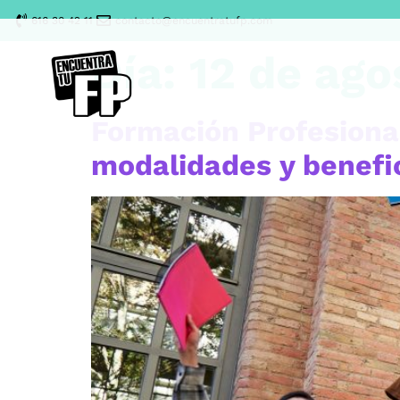
616 30 42 11
contacto@encuentratufp.com
Día:
12 de ago
Formación Profesiona
modalidades y benefi