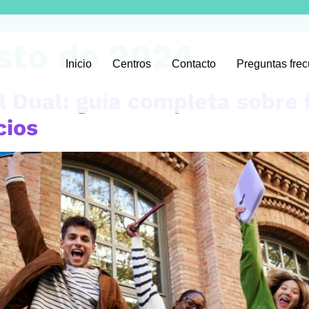
sto de 2024
Inicio
Centros
Contacto
Preguntas fre
l Dual: guía completa sobre
cios